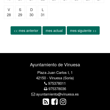
V
S
D
L
28
29
30
31
<< mes anterior
mes actual
mes siguiente >>
Ayuntamiento de Vinuesa
Plaza Juan Carlos I, 1
42150 - Vinuesa (Soria)
975378011
975378036
ayuntamiento@vinuesa.es