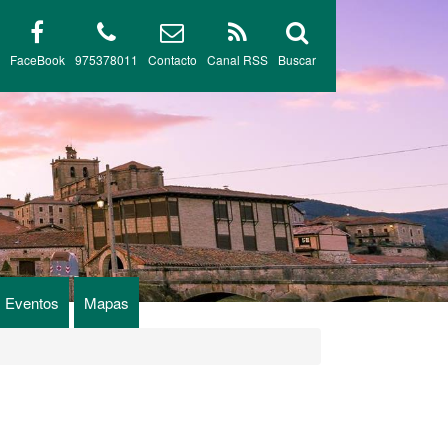
FaceBook
975378011
Contacto
Canal RSS
Buscar
Eventos
Mapas