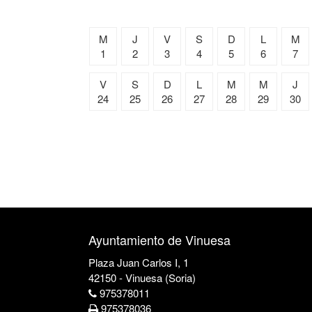
M
J
V
S
D
L
M
1
2
3
4
5
6
7
V
S
D
L
M
M
J
24
25
26
27
28
29
30
Ayuntamiento de Vinuesa
Plaza Juan Carlos I, 1
42150 - Vinuesa (Soria)
975378011
975378036