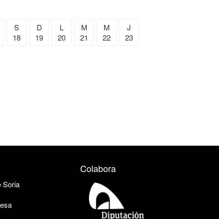
S
D
L
M
M
J
18
19
20
21
22
23
Colabora
e Soria
uesa