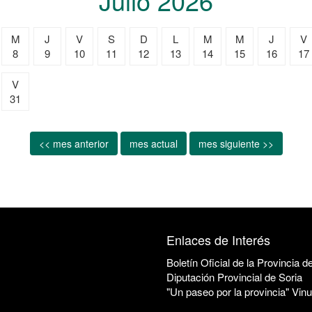
Julio 2026
M
J
V
S
D
L
M
M
J
V
8
9
10
11
12
13
14
15
16
17
V
31
<< mes anterior
mes actual
mes siguiente >>
Enlaces de Interés
Boletín Oficial de la Provincia d
Diputación Provincial de Soria
"Un paseo por la provincia" Vin