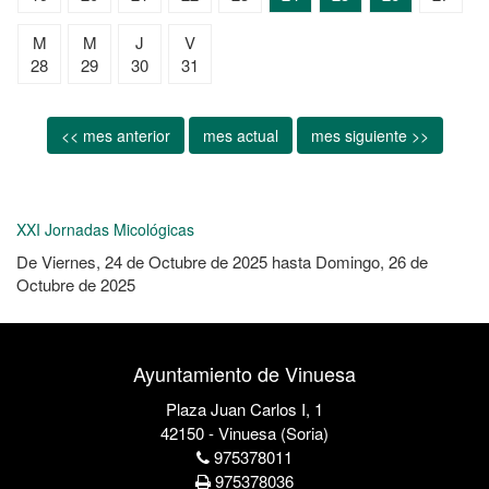
M
M
J
V
28
29
30
31
<< mes anterior
mes actual
mes siguiente >>
XXI Jornadas Micológicas
De
Viernes, 24 de Octubre de 2025
hasta
Domingo, 26 de
Octubre de 2025
Ayuntamiento de Vinuesa
Plaza Juan Carlos I, 1
42150 - Vinuesa (Soria)
975378011
975378036