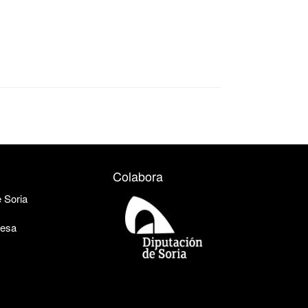
Colabora
e Soria
uesa