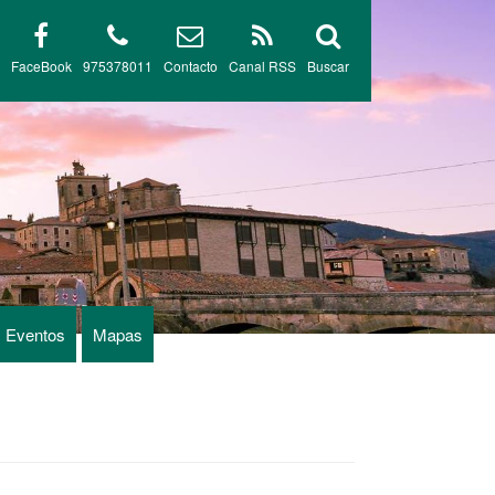
FaceBook
975378011
Contacto
Canal RSS
Buscar
Eventos
Mapas