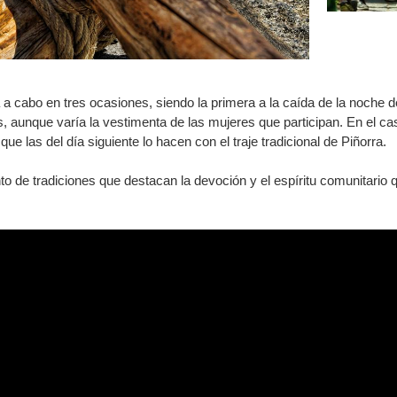
a a cabo en tres ocasiones, siendo la primera a la caída de la noche 
os, aunque varía la vestimenta de las mujeres que participan. En el ca
ue las del día siguiente lo hacen con el traje tradicional de Piñorra.
nto de tradiciones que destacan la devoción y el espíritu comunitario