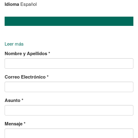
Idioma
Español
Leer más
sobre
Contacta
Nombre y Apellidos
*
con
Nosotros
Correo Electrónico
*
Asunto
*
Mensaje
*