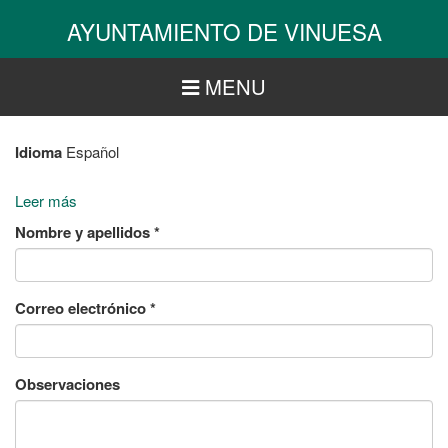
Pasar
AYUNTAMIENTO DE VINUESA
al
contenido
principal
MENU
Idioma
Español
Leer más
sobre
Adjuntar
Nombre y apellidos
*
información
de
interés
Correo electrónico
*
Observaciones