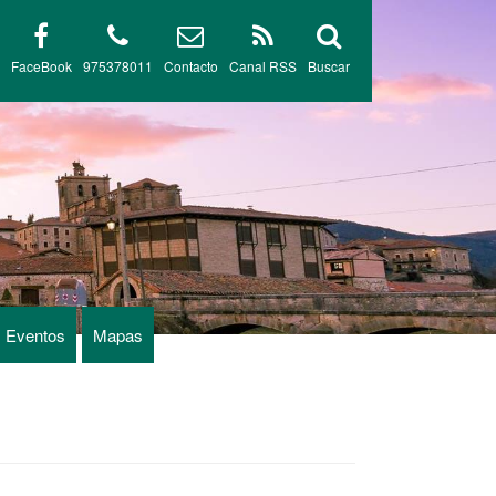
FaceBook
975378011
Contacto
Canal RSS
Buscar
Eventos
Mapas